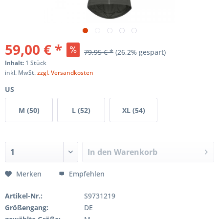
59,00 € *
79,95 € *
(26,2% gespart)
Inhalt:
1 Stück
inkl. MwSt.
zzgl. Versandkosten
US
M (50)
L (52)
XL (54)
In den
Warenkorb
Merken
Empfehlen
Artikel-Nr.:
S9731219
Größengang:
DE